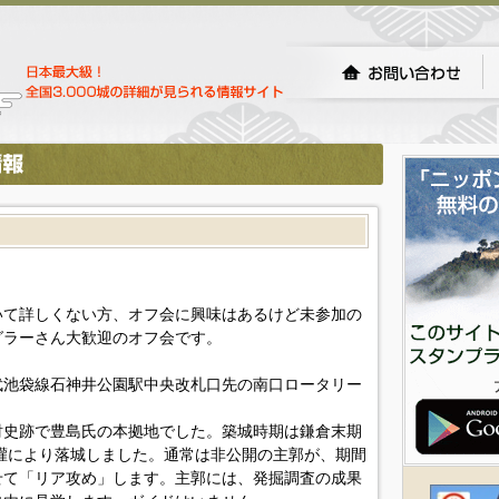
いて詳しくない方、オフ会に興味はあるけど未参加の
グラーさん大歓迎のオフ会です。
武池袋線石神井公園駅中央改札口先の南口ロータリー
財史跡で豊島氏の本拠地でした。築城時期は鎌倉末期
道灌により落城しました。通常は非公開の主郭が、期間
せて「リア攻め」します。主郭には、発掘調査の成果