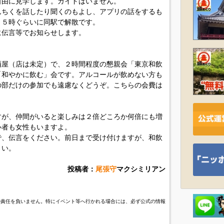
自由に見学します。ガイドはいません。
んちくを話したり聞くのもよし、アプリの話をするも
。５時ぐらいに同駅で解散です。
に伝言等でお知らせします。
酒屋（店は未定）で、２時間程度の懇親会「東京和飲
「和やかに飲む」会です。アルコールが飲めない方も
の部だけの参加でも遠慮なくどうぞ。こちらの会費は
すが、仲間がいると楽しみは２倍どころか何倍にも増
心者も女性もいますよ。
で、伝言をください。前日まで受け付けますが、和飲
さい。
投稿者：
尾張守
マクシミリアン
の責任を負いません。特にイベント等へ行かれる場合には、必ず公式の情報