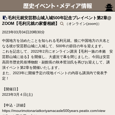
毛利元就安芸郡山城入城500年記念プレイベント第2章@
ZOOM【毛利元就の家督相続】
（オンライン(zoom)）
2023年03月04日20時30分
中国地方を治めたことを知られる毛利元就。後に中国地方の大名と
なる彼が安芸郡山城に入城して、500年の節目の年を迎えます。
これを記念して、2022年2月にオンライン講演【毛利一族の本拠 安
芸郡山城に迫る】を開催し、大盛況で幕を閉じました。今回は安芸
高田市歴史民俗博物館・副館長の秋本哲治氏を再びお迎えして、講
演イベント第2章を開催いたします。
また、2023年に開催予定の現地イベントの内容も講演内で発表予
定！
【開催日】
2023年3月４日(土)
【申込・詳細】
https://mourimotonariatkoriyamacasle500years.peatix.com/view