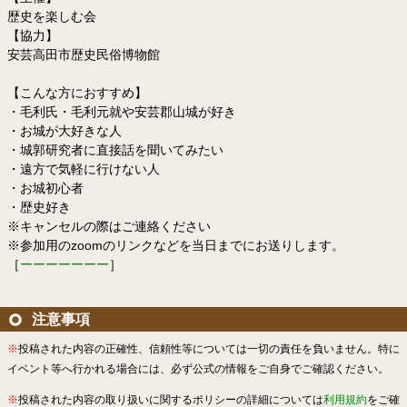
歴史を楽しむ会
【協力】
安芸高田市歴史民俗博物館
【こんな方におすすめ】
・毛利氏・毛利元就や安芸郡山城が好き
・お城が大好きな人
・城郭研究者に直接話を聞いてみたい
・遠方で気軽に行けない人
・お城初心者
・歴史好き
※キャンセルの際はご連絡ください
※参加用のzoomのリンクなどを当日までにお送りします。
［
ーーーーーーー
］
注意事項
※
投稿された内容の正確性、信頼性等については一切の責任を負いません。特に
イベント等へ行かれる場合には、必ず公式の情報をご自身でご確認ください。
※
投稿された内容の取り扱いに関するポリシーの詳細については
利用規約
をご確