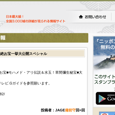
超絶お宝一挙大公開スペシャル
お宝■モハメド・アリ伝説＆水玉！草間彌生秘宝■大
!テレビ.Gガイドを参照願います。
82/
投稿者：JAGE
備前守
回=回