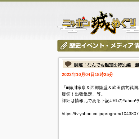
開運！なんでも鑑定団特別編 
2022年10月04日18時25分
「■徳川家康＆西郷隆盛＆武田信玄戦国
爆笑！出張鑑定」等。
詳細は情報元である下記URLのYahoo
https://tv.yahoo.co.jp/program/1043807