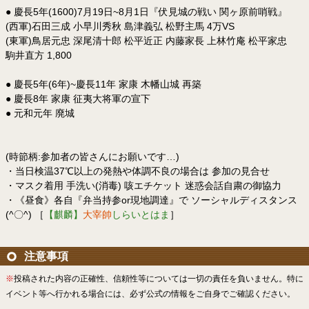
● 慶長5年(1600)7月19日~8月1日『伏見城の戦い 関ヶ原前哨戦』
(西軍)石田三成 小早川秀秋 島津義弘 松野主馬 4万VS
(東軍)鳥居元忠 深尾清十郎 松平近正 内藤家長 上林竹庵 松平家忠
駒井直方 1,800
● 慶長5年(6年)~慶長11年 家康 木幡山城 再築
● 慶長8年 家康 征夷大将軍の宣下
● 元和元年 廃城
(時節柄:参加者の皆さんにお願いです…)
・当日検温37℃以上の発熱や体調不良の場合は 参加の見合せ
・マスク着用 手洗い(消毒) 咳エチケット 迷惑会話自粛の御協力
・《昼食》各自『弁当持参or現地調達』で ソーシャルディスタンス
(^〇^) ［
【麒麟】
大宰帥
しらいとはま
］
注意事項
※
投稿された内容の正確性、信頼性等については一切の責任を負いません。特に
イベント等へ行かれる場合には、必ず公式の情報をご自身でご確認ください。