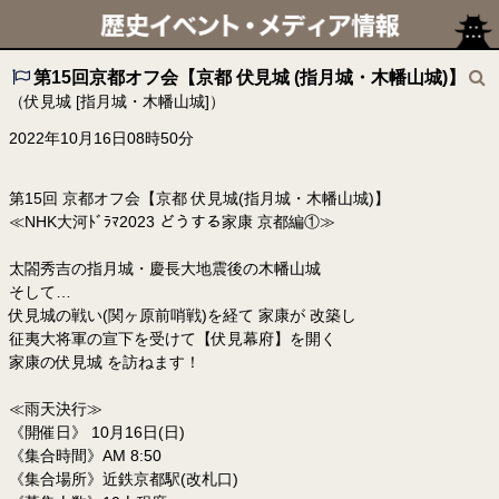
第15回京都オフ会【京都 伏見城 (指月城・木幡山城)】
（伏見城 [指月城・木幡山城]）
2022年10月16日08時50分
第15回 京都オフ会【京都 伏見城(指月城・木幡山城)】
≪NHK大河ﾄﾞﾗﾏ2023 どうする家康 京都編①≫
太閤秀吉の指月城・慶長大地震後の木幡山城
そして…
伏見城の戦い(関ヶ原前哨戦)を経て 家康が 改築し
征夷大将軍の宣下を受けて【伏見幕府】を開く
家康の伏見城 を訪ねます！
≪雨天決行≫
《開催日》 10月16日(日)
《集合時間》AM 8:50
《集合場所》近鉄京都駅(改札口)