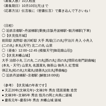
《募集人数》10人程度
《募集期日》10月10日(月)まで
《応募方法》伝言板に《密書伝言》で書き込んで下さいね！
《日程》
◯ 近鉄京都駅~丹波橋駅(乗換)京阪丹波橋駅~観月橋駅(下車)
◯【伏見指月城】
前田邸 浅野邸 徳川町邸 大手 馬場(三の丸)宇治川 舟入 小舟入
(二の丸) 本丸(天守) 北二の丸 山里
◯《昼食》12:00~12:45 (模擬天守[御花畑山荘])
◯【伏見木幡山城】
大手 治部小丸 三の丸 二の丸[西の丸] 四の丸[増田右衛門尉曲輪]
(本丸・天守) 山里丸 名護屋丸 御茶山 御舟入 紅雪堀
弾正丸(松の丸)大蔵丸(徳善丸)(出丸[帯曲輪])
◯ 近鉄丹波橋駅~京都駅 (解散18:00頃)
《参考》【伏見城の年表です】
● 天正20年(文禄元年)~文禄2年 秀吉 隠居屋敷 造営
● 文禄3年~文禄5年 秀吉 指月の岡と向島に築城
● 慶長元年~慶長5年 秀吉 木幡山城 築城