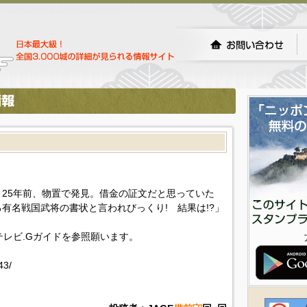
25年前、物置で発見。借金の証文だと思っていた
有名戦国武将の書状と言われびっくり! 結果は!?」
!テレビ.Gガイドを参照願います。
43/