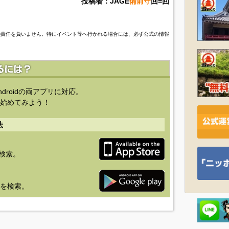
投稿者：JAGE
備前守
回=回
の責任を負いません。特にイベント等へ行かれる場合には、必ず公式の情報
ndroidの両アプリに対応。
始めてみよう！
法
を検索。
り」を検索。