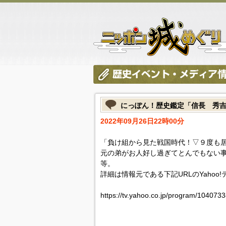
にっぽん！歴史鑑定「信長 秀
2022年09月26日22時00分
「負け組から見た戦国時代！▽９度も
元の弟がお人好し過ぎてとんでもない
等。
詳細は情報元である下記URLのYahoo
https://tv.yahoo.co.jp/program/104073