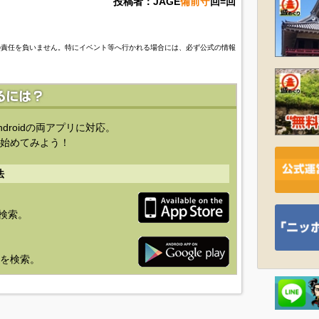
投稿者：JAGE
備前守
回=回
の責任を負いません。特にイベント等へ行かれる場合には、必ず公式の情報
ndroidの両アプリに対応。
始めてみよう！
法
を検索。
り」を検索。