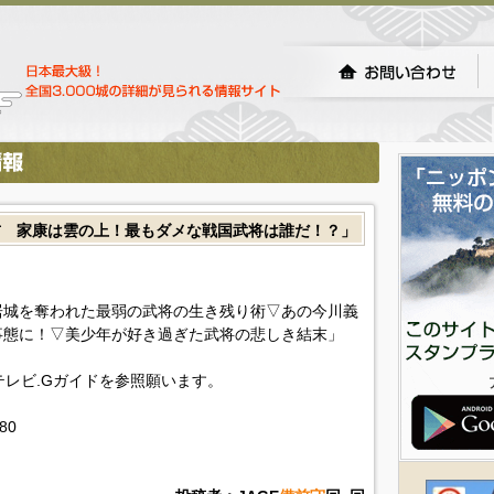
吉 家康は雲の上！最もダメな戦国武将は誰だ！？」
居城を奪われた最弱の武将の生き残り術▽あの今川義
事態に！▽美少年が好き過ぎた武将の悲しき結末」
!テレビ.Gガイドを参照願います。
380