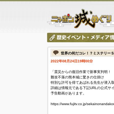
世界の何だコレ！？ミステリー
2022年08月24日19時00分
「震災からの復旧作業で新事実判明！
難攻不落の熊本城に驚きの仕掛け
特別な許可を得てあばれる先生が潜入
詳細は情報元である下記URLの公式サ
予告動画があります。
https://www.fujitv.co.jp/sekainonandako