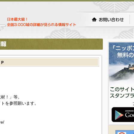
ＳＰ
取材！」等。
イトを参照願います。
re/