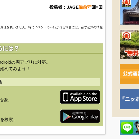
投稿者：JAGE
備前守
回=回
の責任を負いません。特にイベント等へ行かれる場合には、必ず公式の情報
ndroidの両アプリに対応。
始めてみよう！
法
を検索。
り」を検索。