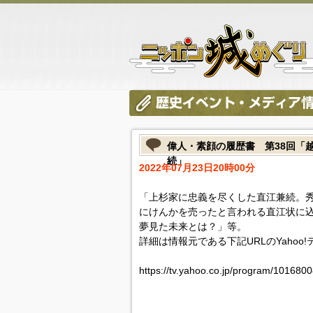
偉人・素顔の履歴書 第38回「
続」
2022年07月23日20時00分
「上杉家に忠義を尽くした直江兼続。
にけんかを売ったと言われる直江状に
夢見た未来とは？」等。
詳細は情報元である下記URLのYahoo
https://tv.yahoo.co.jp/program/101680