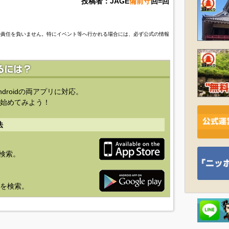
投稿者：JAGE
備前守
回=回
の責任を負いません。特にイベント等へ行かれる場合には、必ず公式の情報
ndroidの両アプリに対応。
始めてみよう！
法
を検索。
り」を検索。