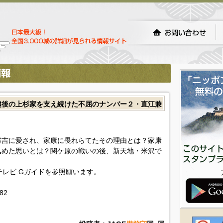
越後の上杉家を支え続けた不屈のナンバー２・直江兼
秀吉に愛され、家康に畏れらてたその理由とは？家康
込めた思いとは？関ケ原の戦いの後、新天地・米沢で
!テレビ.Gガイドを参照願います。
082