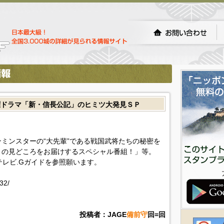
曜ドラマ「新・信長公記」のヒミツ大発見ＳＰ
ミンスターの“大先輩”である戦国武将たちの秘密を
』の見どころをお届けするスペシャル番組！」等。
!テレビ.Gガイドを参照願います。
32/
投稿者：JAGE
備前守
回=回