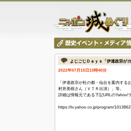
よじごじＤａｙｓ「伊達政宗がガ
2022年07月15日15時40分
「伊達政宗が杜の都・仙台を案内する
村井美樹さん（ＶＴＲ出演）」等。
詳細は情報元である下記URLのYahoo
https://tv.yahoo.co.jp/program/101386