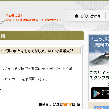
イド夏の仙台をおもてなし旅」ＭＣ:小泉孝太郎
おもてなし旅▽国宝の政宗ゆかり神社で七夕祈願
!テレビ.Gガイドを参照願います。
228
投稿者：JAGE
備前守
回=回