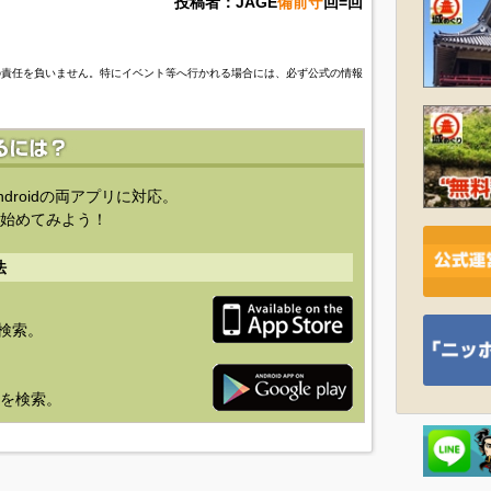
投稿者：JAGE
備前守
回=回
の責任を負いません。特にイベント等へ行かれる場合には、必ず公式の情報
ndroidの両アプリに対応。
始めてみよう！
法
を検索。
り」を検索。