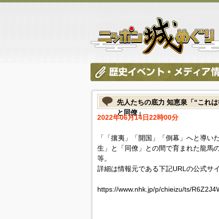
先人たちの底力 知恵泉「“これは
と同僚」
2022年06月14日22時00分
「「攘夷」「開国」「倒幕」へと導い
生」と「同僚」との間で育まれた龍馬
等。
詳細は情報元である下記URLの公式サ
https://www.nhk.jp/p/chieizu/ts/R6Z2