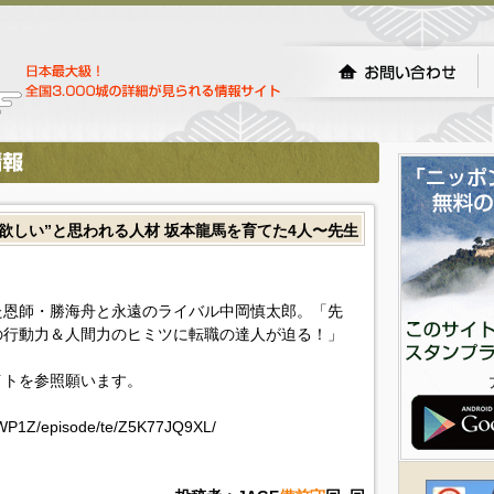
欲しい”と思われる人材 坂本龍馬を育てた4人〜先生
た恩師・勝海舟と永遠のライバル中岡慎太郎。「先
の行動力＆人間力のヒミツに転職の達人が迫る！」
イトを参照願います。
J4WP1Z/episode/te/Z5K77JQ9XL/