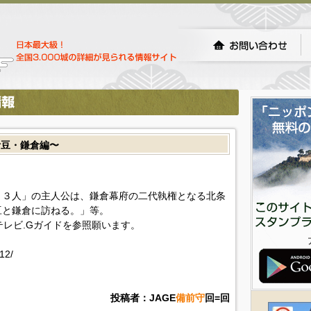
伊豆・鎌倉編〜
１３人」の主人公は、鎌倉幕府の二代執権となる北条
豆と鎌倉に訪ねる。」等。
!テレビ.Gガイドを参照願います。
12/
投稿者：JAGE
備前守
回=回