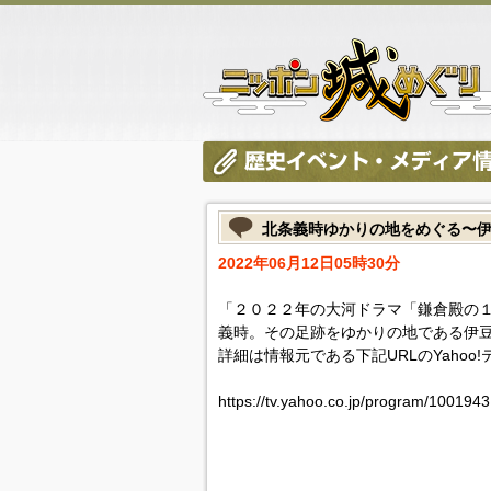
北条義時ゆかりの地をめぐる〜
2022年06月12日05時30分
「２０２２年の大河ドラマ「鎌倉殿の
義時。その足跡をゆかりの地である伊
詳細は情報元である下記URLのYahoo
https://tv.yahoo.co.jp/program/1001943