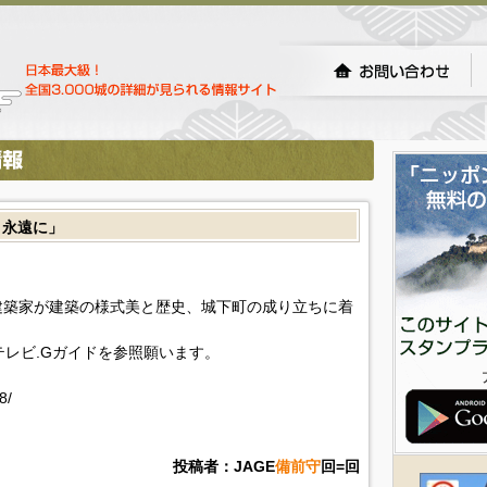
よ 永遠に」
建築家が建築の様式美と歴史、城下町の成り立ちに着
。
!テレビ.Gガイドを参照願います。
8/
投稿者：JAGE
備前守
回=回