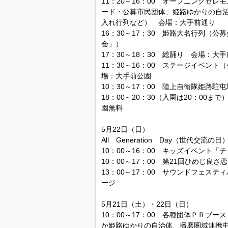
11：20～16：00 オープニングセ
ード・公募市民団体、姫路ゆかりの自治
入れ行列など） 会場：大手前通り
16：30～17：30 姫路大名行列（
会」）
17：30～18：30 総踊り 会場：大
11：30～16：00 ステージイベン
場：大手前公園
10：30～17：00 陸上自衛隊姫路
18：00～20：30（入園は20：00
園無料
5月22日（日）
All Generation Day（世代交流の日
10：00～16：00 キッズイベント
10：00～17：00 第21回ひめじ良
13：00～17：00 サウンドフェステ
ージ
5月21日（土）・22日（日）
10：00～17：00 各種団体ＰＲブ
か姫路ゆかりの自治体、播磨圏域連携