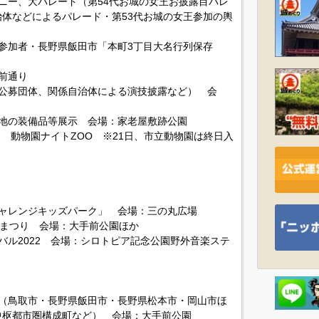
レモニー、大パレード（第54代お城の女王お披露目パレ
体などによるパレード・第53代お城の女王参加の輿
公募参加者・長野県飯田市「本町3丁目大名行列保存
手前通り
ト（公募団体、関係自治体による演技披露など） 会
駐屯地の装備品等展示 会場：家老屋敷跡公園
まで） 動物園ナイトZOO ※21日、市立動物園は終日入
）
「チャレンジキッズパーク」 会場：三の丸広場
さ恋まつり 会場：大手前公園ほか
ィバル2022 会場：シロトピア記念公園野外音楽ステ
ース（鳥取市・長野県飯田市・長野県松本市・岡山市ほ
中枢都市圏構成町など） 会場：大手前公園