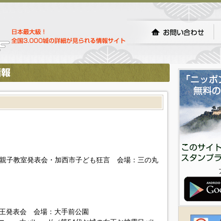
）
薪能・親子教室発表会・加西市子ども狂言 会場：三の丸
の女王発表会 会場：大手前公園