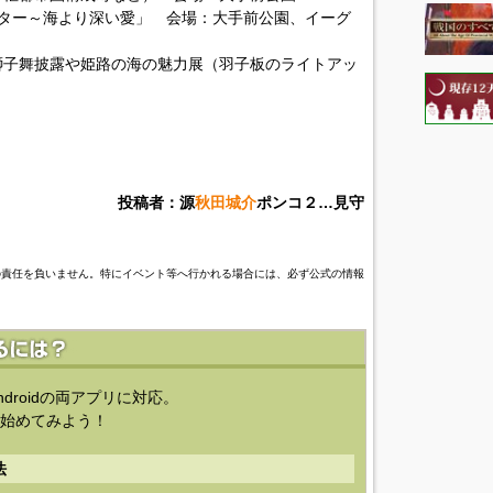
ブレター～海より深い愛」 会場：大手前公園、イーグ
獅子舞披露や姫路の海の魅力展（羽子板のライトアッ
投稿者：源
秋田城介
ポンコ２…見守
の責任を負いません。特にイベント等へ行かれる場合には、必ず公式の情報
ndroidの両アプリに対応。
始めてみよう！
法