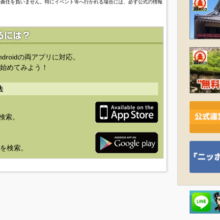
の責任を負いません。特にイベント等へ行かれる場合には、必ず公式の情報
ndroidの両アプリに対応。
始めてみよう！
法
を検索。
り」を検索。