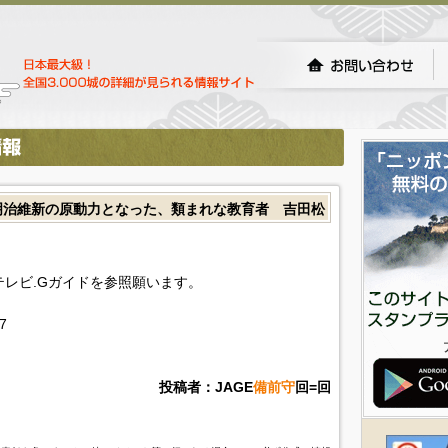
明治維新の原動力となった、類まれな教育者 吉田松
!テレビ.Gガイドを参照願います。
7
投稿者：JAGE
備前守
回=回