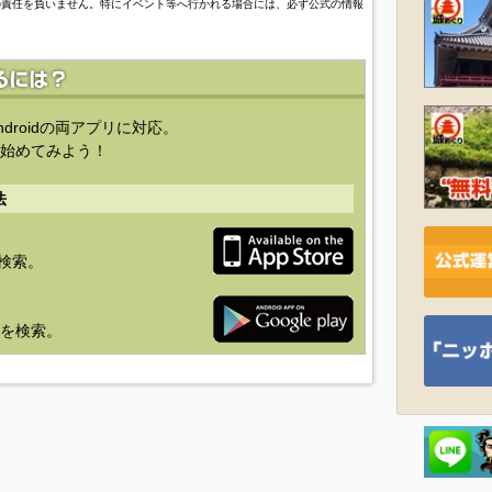
の責任を負いません。特にイベント等へ行かれる場合には、必ず公式の情報
ndroidの両アプリに対応。
始めてみよう！
法
を検索。
り」を検索。