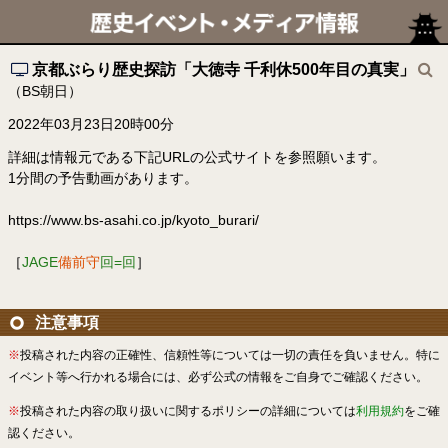
京都ぶらり歴史探訪「大徳寺 千利休500年目の真実」
（BS朝日）
2022年03月23日20時00分
詳細は情報元である下記URLの公式サイトを参照願います。
1分間の予告動画があります。
https://www.bs-asahi.co.jp/kyoto_burari/
［
JAGE
備前守
回=回
］
注意事項
※
投稿された内容の正確性、信頼性等については一切の責任を負いません。特に
イベント等へ行かれる場合には、必ず公式の情報をご自身でご確認ください。
※
投稿された内容の取り扱いに関するポリシーの詳細については
利用規約
をご確
認ください。