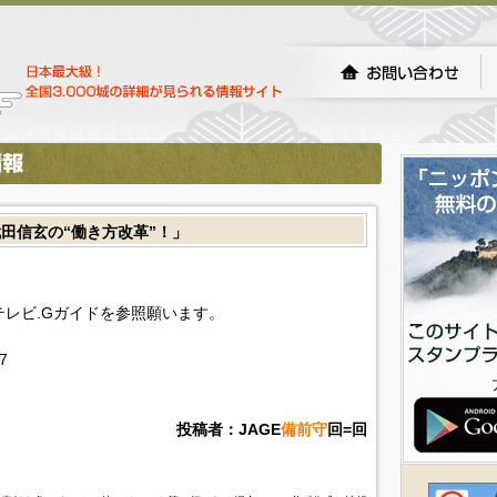
田信玄の“働き方改革”！」
!テレビ.Gガイドを参照願います。
7
投稿者：JAGE
備前守
回=回