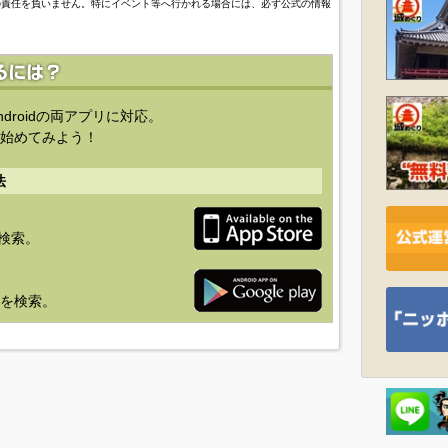
の責任を負いません。特にイベント等へ行かれる場合には、必ず公式の情報
ndroidの両アプリに対応。
始めてみよう！
法
を検索。
り」を検索。