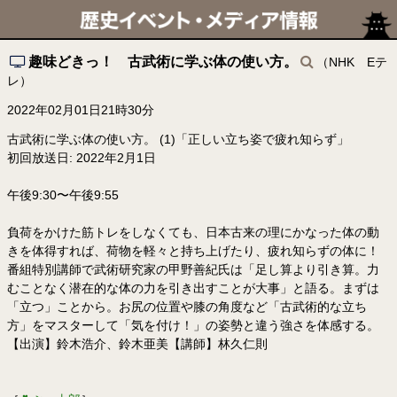
趣味どきっ！ 古武術に学ぶ体の使い方。
（NHK Eテ
レ）
2022年02月01日21時30分
古武術に学ぶ体の使い方。 (1)「正しい立ち姿で疲れ知らず」
初回放送日: 2022年2月1日
午後9:30〜午後9:55
負荷をかけた筋トレをしなくても、日本古来の理にかなった体の動
きを体得すれば、荷物を軽々と持ち上げたり、疲れ知らずの体に！
番組特別講師で武術研究家の甲野善紀氏は「足し算より引き算。力
むことなく潜在的な体の力を引き出すことが大事」と語る。まずは
「立つ」ことから。お尻の位置や膝の角度など「古武術的な立ち
方」をマスターして「気を付け！」の姿勢と違う強さを体感する。
【出演】鈴木浩介、鈴木亜美【講師】林久仁則