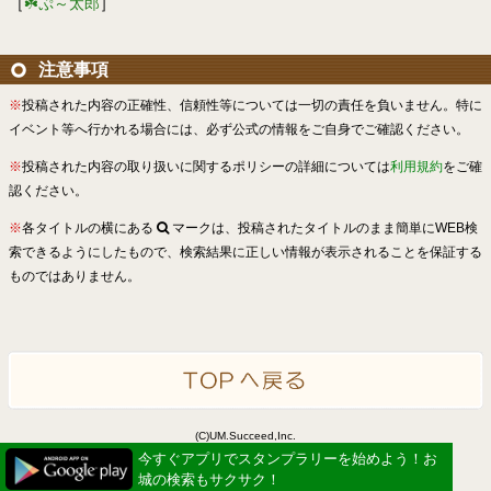
［
☘️ぷ～太郎
］
注意事項
※
投稿された内容の正確性、信頼性等については一切の責任を負いません。特に
イベント等へ行かれる場合には、必ず公式の情報をご自身でご確認ください。
※
投稿された内容の取り扱いに関するポリシーの詳細については
利用規約
をご確
認ください。
※
各タイトルの横にある
マークは、投稿されたタイトルのまま簡単にWEB検
索できるようにしたもので、検索結果に正しい情報が表示されることを保証する
ものではありません。
(C)UM.Succeed,Inc.
Powered by idea canvas
今すぐアプリでスタンプラリーを始めよう！お
城の検索もサクサク！