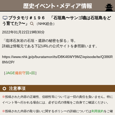
ブラタモリ＃１９６ 「石垣島〜サンゴ礁は石垣島をど
う育てた?〜」
（NHK総合）
2022年01月22日19時30分
「琉球石灰岩の石垣・遺跡の秘密を探る」等。
詳細は情報元である下記URLの公式サイトを参照願います。
https://www.nhk.jp/p/buratamori/ts/D8K46WY9MZ/episode/te/Q386R
8NV2P/
［
JAGE
備前守
回=回
］
注意事項
※
投稿された内容の正確性、信頼性等については一切の責任を負いません。特に
イベント等へ行かれる場合には、必ず公式の情報をご自身でご確認ください。
※
投稿された内容の取り扱いに関するポリシーの詳細については
利用規約
をご確