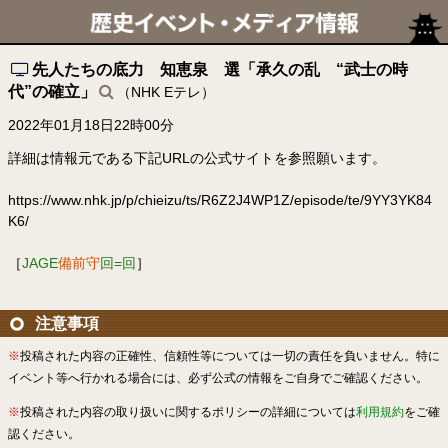
先人たちの底力 知恵泉 選「承久の乱 “武士の時
代”の確立」
（NHK Eテレ）
2022年01月18日22時00分
詳細は情報元である下記URLの公式サイトを参照願います。
https://www.nhk.jp/p/chieizu/ts/R6Z2J4WP1Z/episode/te/9YY3YK84
K6/
［
JAGE
備前守
回=回
］
注意事項
※
投稿された内容の正確性、信頼性等については一切の責任を負いません。特に
イベント等へ行かれる場合には、必ず公式の情報をご自身でご確認ください。
※
投稿された内容の取り扱いに関するポリシーの詳細については
利用規約
をご確
認ください。