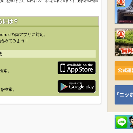
の責任を負いません。特にイベント等へ行かれる場合には、必ず公式の情報
ndroidの両アプリに対応。
始めてみよう！
法
を検索。
り」を検索。