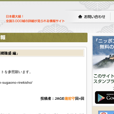
郷隆盛 編」
イトを参照願います。
in-sugaono-rirekisho/
投稿者：JAGE
備前守
回=回