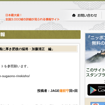
義に厚き肥後の猛将・加藤清正 編」
イトを参照願います。
in-sugaono-rirekisho/
投稿者：JAGE
備前守
回=回