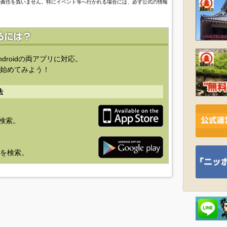
の責任を負いません。特にイベント等へ行かれる場合には、必ず公式の情報
ndroidの両アプリに対応。
始めてみよう！
法
を検索。
り」を検索。