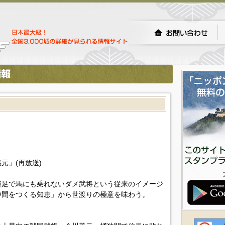
元」(再放送)
短足で馬にも乗れないダメ武将という従来のイメージ
仲間をつくる知恵」から世渡りの極意を味わう。