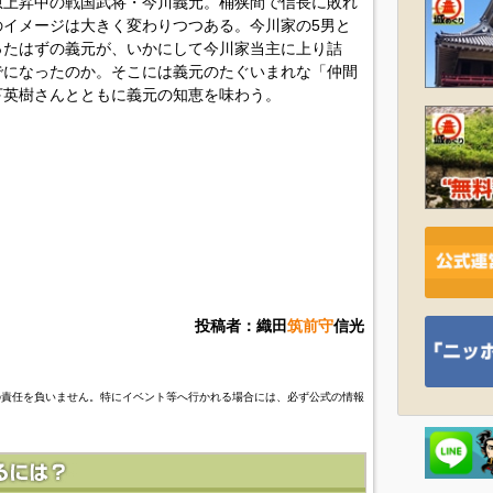
急上昇中の戦国武将・今川義元。桶狭間で信長に敗れ
イメージは大きく変わりつつある。今川家の5男と
ったはずの義元が、いかにして今川家当主に上り詰
でになったのか。そこには義元のたぐいまれな「仲間
下英樹さんとともに義元の知恵を味わう。
投稿者：織田
筑前守
信光
の責任を負いません。特にイベント等へ行かれる場合には、必ず公式の情報