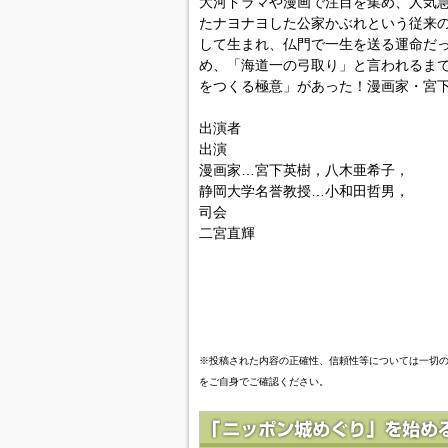
大河ドラマや漫画で注目を集め、人気
たナヨナヨした公家かぶれという従来の
して生まれ、仏門で一生を送る運命だ
め、「海道一の弓取り」と言われるま
をつくる極意」があった！漫画家・宮
出演者
出演
漫画家…宮下英樹，八木亜希子，
静岡大学名誉教授…小和田哲男，
司会
二宮直輝
※投稿された内容の正確性、信頼性等については一切
をご自身でご確認ください。