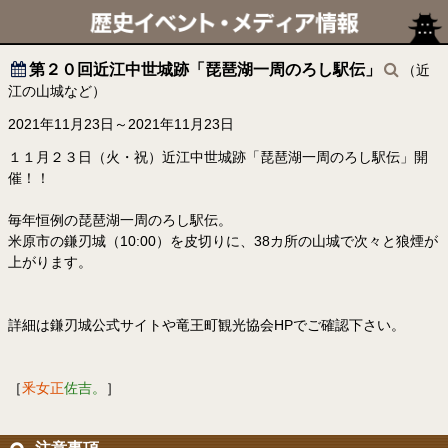
第２０回近江中世城跡「琵琶湖一周のろし駅伝」
（近
江の山城など）
2021年11月23日～2021年11月23日
１１月２３日（火・祝）近江中世城跡「琵琶湖一周のろし駅伝」開
催！！
毎年恒例の琵琶湖一周のろし駅伝。
米原市の鎌刃城（10:00）を皮切りに、38カ所の山城で次々と狼煙が
上がります。
詳細は鎌刃城公式サイトや竜王町観光協会HPでご確認下さい。
［
釆女正
佐吉。
］