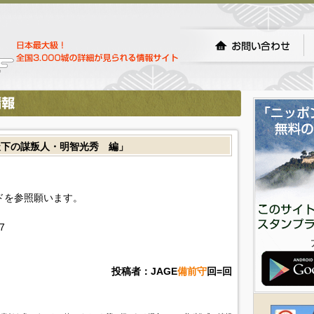
天下の謀叛人・明智光秀 編」
イドを参照願います。
7
投稿者：JAGE
備前守
回=回