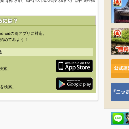
の責任を負いません。特にイベント等へ行かれる場合には、必ず公式の情報
ndroidの両アプリに対応。
始めてみよう！
法
を検索。
り」を検索。