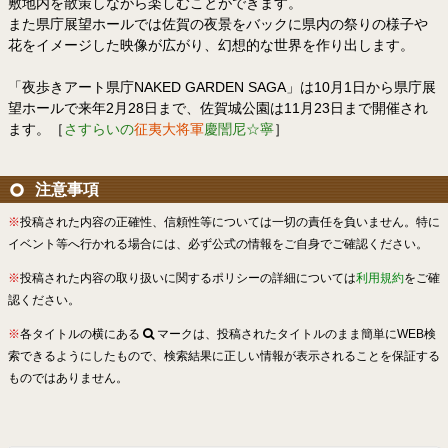
敷地内を散策しながら楽しむことができます。
また県庁展望ホールでは佐賀の夜景をバックに県内の祭りの様子や
花をイメージした映像が広がり、幻想的な世界を作り出します。
「夜歩きアート県庁NAKED GARDEN SAGA」は10月1日から県庁展
望ホールで来年2月28日まで、佐賀城公園は11月23日まで開催され
ます。［
さすらいの
征夷大将軍
慶誾尼☆寧
］
注意事項
※
投稿された内容の正確性、信頼性等については一切の責任を負いません。特に
イベント等へ行かれる場合には、必ず公式の情報をご自身でご確認ください。
※
投稿された内容の取り扱いに関するポリシーの詳細については
利用規約
をご確
認ください。
※
各タイトルの横にある
マークは、投稿されたタイトルのまま簡単にWEB検
索できるようにしたもので、検索結果に正しい情報が表示されることを保証する
ものではありません。