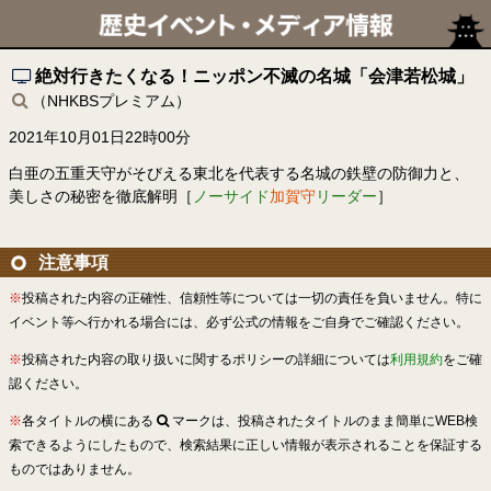
絶対行きたくなる！ニッポン不滅の名城「会津若松城」
（NHKBSプレミアム）
2021年10月01日22時00分
白亜の五重天守がそびえる東北を代表する名城の鉄壁の防御力と、
美しさの秘密を徹底解明［
ノーサイド
加賀守
リーダー
］
注意事項
※
投稿された内容の正確性、信頼性等については一切の責任を負いません。特に
イベント等へ行かれる場合には、必ず公式の情報をご自身でご確認ください。
※
投稿された内容の取り扱いに関するポリシーの詳細については
利用規約
をご確
認ください。
※
各タイトルの横にある
マークは、投稿されたタイトルのまま簡単にWEB検
索できるようにしたもので、検索結果に正しい情報が表示されることを保証する
ものではありません。