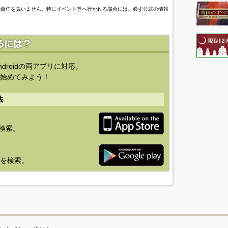
の責任を負いません。特にイベント等へ行かれる場合には、必ず公式の情報
ndroidの両アプリに対応。
始めてみよう！
法
を検索。
り」を検索。