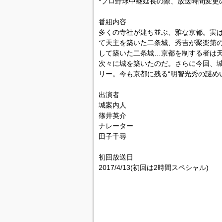
*プロ野球中継延長の際、放送時間変更
番組内容
多くの寺社が建ち並ぶ、雅な京都。実は
て天主を築いた二条城、秀吉が聚楽第
して築いた二条城…京都を制する者は天
次々に城を築いたのだ。さらに今回、
リー。今も京都に残る“明智光秀の謎めい
出演者
城案内人
篠井英介
ナレーター
田子千尋
初回放送日
2017/4/13(初回は2時間スペシャル)