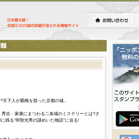
!?天下人が覇権を競った京都の城」
長・秀吉・家康にまつわる二条城のミステリーとは?さ
に残る“明智光秀の謎めいた物語"に迫る!