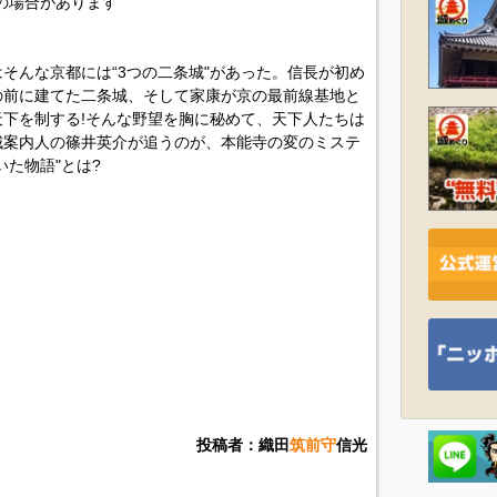
の場合があります
そんな京都には“3つの二条城"があった。信長が初め
の前に建てた二条城、そして家康が京の最前線基地と
下を制する!そんな野望を胸に秘めて、天下人たちは
城案内人の篠井英介が追うのが、本能寺の変のミステ
た物語"とは?
投稿者：織田
筑前守
信光