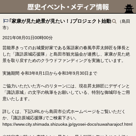
｢家康が見た絶景が見たい！｣プロジェクト始動
（島田
市）
2021年08月01日00時00分
芸能界きってのお城愛好家である落語家の春風亭昇太師匠を隊長と
した「諏訪原城応援隊」と島田市観光協会が連携し、家康が見た絶
景を取り戻すためのクラウドファンディングを実施しています。
実施期間 令和3年8月1日から令和3年9月30日まで
ご協力いただいた方へのリターンには、現在昇太師匠にデザインと
「諏訪原城」の文字の執筆をお願いしている、特別な御城印をご用
意いたします。
詳しくは、下記URLから島田市公式ホームページをご覧いただく
か、｢諏訪原城応援隊｣でご検索下さい。
https://www.city.shimada.shizuoka.jp/gyosei-docs/suwaharajocf.html