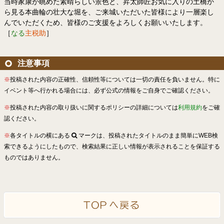
当時家康が眺めた素晴らしい景色と、昇太師匠お気に入りの土橋か
ら見る本曲輪の壮大な堀を、ご来城いただいた皆様により一層楽し
んでいただくため、皆様のご支援をよろしくお願いいたします。
［
なる
主税助
］
注意事項
※
投稿された内容の正確性、信頼性等については一切の責任を負いません。特に
イベント等へ行かれる場合には、必ず公式の情報をご自身でご確認ください。
※
投稿された内容の取り扱いに関するポリシーの詳細については
利用規約
をご確
認ください。
※
各タイトルの横にある
マークは、投稿されたタイトルのまま簡単にWEB検
索できるようにしたもので、検索結果に正しい情報が表示されることを保証する
ものではありません。