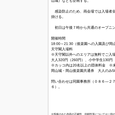
山城）なども企画する。
感染防止のため、両会場では入場者全
掛ける。
初日は午後７時から共通のオープニン
開催時間
18:00～21:30（後楽園への入園及び
天守閣入場料
※天守閣以外へのエリアは無料でご入
大人320円（260円）、小中学生130円（
※カッコ内は20名以上の団体料金 ※
岡山城・岡山後楽園共通券 大人のみ5
問い合わせは同園事務所（０８６―２
６）。
※投稿された内容の正確性、信頼性等については一切