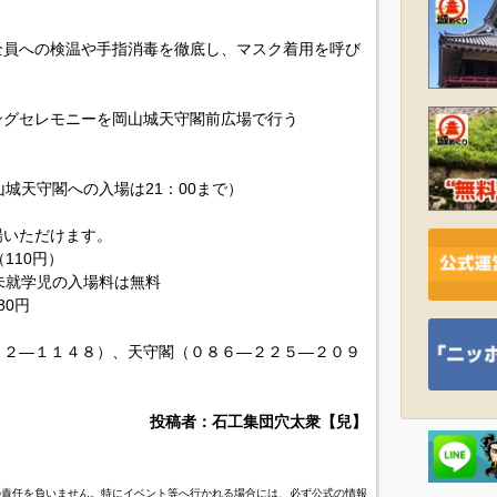
員への検温や手指消毒を徹底し、マスク着用を呼び
グセレモニーを岡山城天守閣前広場で行う
岡山城天守閣への入場は21：00まで）
場いただけます。
110円）
未就学児の入場料は無料
80円
７２―１１４８）、天守閣（０８６―２２５―２０９
投稿者：石工集団穴太衆【兒】
の責任を負いません。特にイベント等へ行かれる場合には、必ず公式の情報