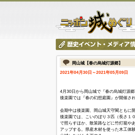
岡山城【春の烏城灯源郷】
2021年04月30日～2021年05月09日
4月30日から岡山城で『春の烏城灯源郷
後楽園では『春の幻想庭園』が開催さ
会期中は後楽園、岡山城天守閣ともに開
後楽園では、こいのぼり３匹（長さ１
で照らすほか、散策路などに竹灯籠や
アップする。県産木材を使った木工体