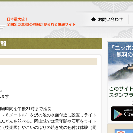
』
れます
場時間を午後21時まで延長
０～６メートル）を沢の池の水面付近に設置しライト
あんどんを並べる。岡山城では天守閣や石垣をライト
験（後楽園）やこいのぼりの焼き物の色付け体験（岡