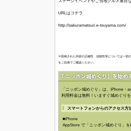
ステージイベントやご当地グルメ屋台
URLはコチラ
http://sakuramatsuri.e-tsuyama.com/
※投稿された内容の正確性、信頼性等については一切
をご自身でご確認ください。
「ニッポン城めぐり」は、iPhone・a
利用料金は無料！いますぐ城めぐりを
スマートフォンからのアクセス方
■iPhone
AppStore で「ニッポン城めぐり」