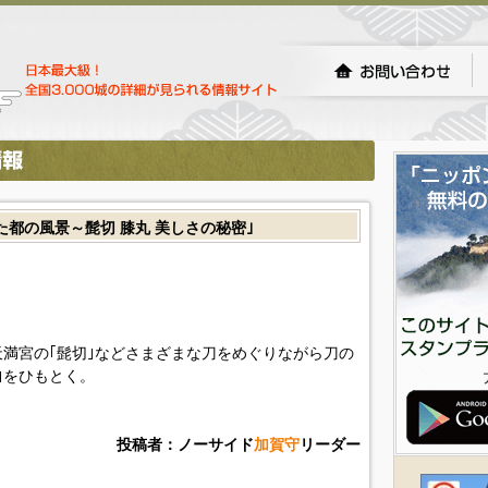
都の風景～髭切 膝丸 美しさの秘密｣
天満宮の｢髭切｣などさまざまな刀をめぐりながら刀の
｣をひもとく。
投稿者：ノーサイド
加賀守
リーダー