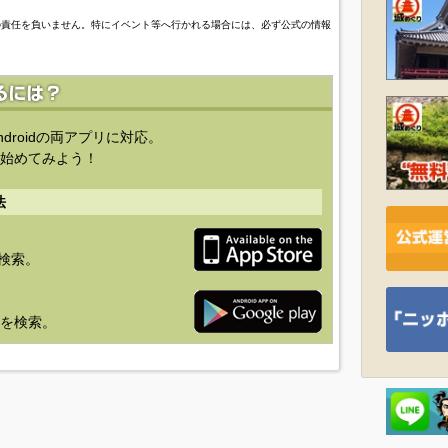
の責任を負いません。特にイベント等へ行かれる場合には、必ず公式の情報
ndroidの両アプリに対応。
始めてみよう！
法
を検索。
り」を検索。