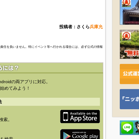
投稿者：さくら
兵庫允
の責任を負いません。特にイベント等へ行かれる場合には、必ず公式の情報
ndroidの両アプリに対応。
始めてみよう！
法
を検索。
り」を検索。