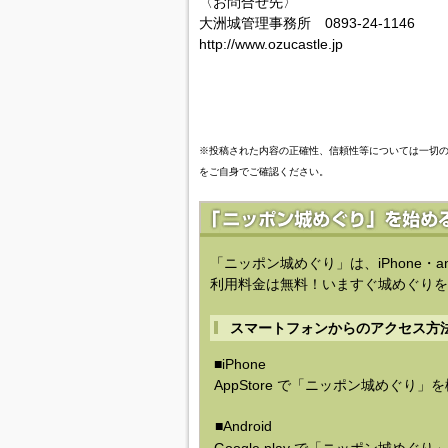
〈お問合せ先〉
大洲城管理事務所 0893-24-1146
http://www.ozucastle.jp
※投稿された内容の正確性、信頼性等については一切
をご自身でご確認ください。
「ニッポン城めぐり」は、iPhone・a
利用料金は無料！いますぐ城めぐりを
スマートフォンからのアクセス方
■iPhone
AppStore で「ニッポン城めぐり」
■Android
Google play で「ニッポン城めぐ