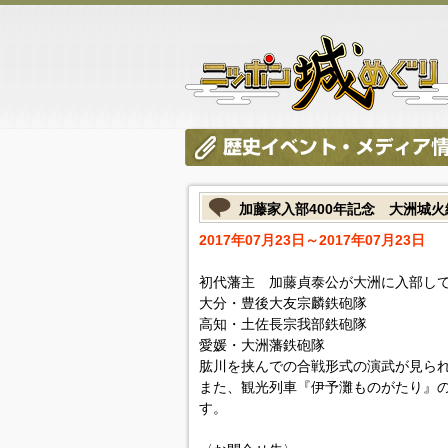
加藤家入部400年記念 大洲城
2017年07月23日～2017年07月23日
初代藩主 加藤貞泰公が大洲に入部して
大分・豊後大友宗麟鉄砲隊
高知・土佐長宗我部鉄砲隊
愛媛・大洲藩鉄砲隊
肱川を挟んでの合戦形式の演武が見ら
また、観光列車『伊予灘ものがたり』の
す。