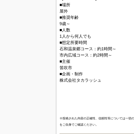
■場所
屋外
■推奨年齢
9歳～
■人数
1人から何人でも
■想定所要時間
石和温泉郷コース：約1時間～
市内広域コース：約2時間～
■主催
笛吹市
■企画・制作
株式会社タカラッシュ
※投稿された内容の正確性、信頼性等については一切
をご自身でご確認ください。