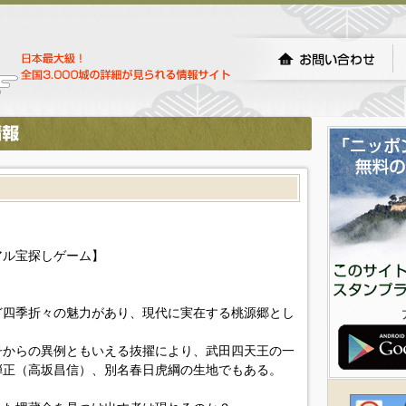
アル宝探しゲーム】
ど四季折々の魅力があり、現代に実在する桃源郷とし
子からの異例ともいえる抜擢により、武田四天王の一
弾正（高坂昌信）、別名春日虎綱の生地でもある。