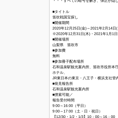
・・・すべての暗号を解き、弾正が隠
■タイトル
笛吹戦国宝探し
■開催期間
2020年12月25日(金)～2021年2月14日(
※2020年12月31日(木)・2021年1月1
■開催場所
山梨県 笛吹市
■参加費
無料
■参加冊子配布場所
石和温泉駅観光案内所、笛吹市役所本
ホテル、
JR東日本の東京・八王子・横浜支社管
■発見報告所
石和温泉駅観光案内所
■捜索可能／
報告受付時間
9:00～16:00（平日）
9:00～17:00（土・日・祝日）
【12/30・1/2・1/3】10：00～16：00