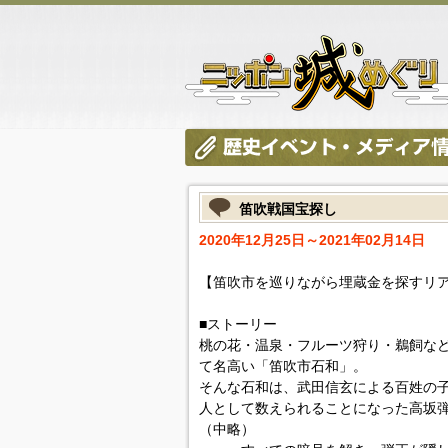
笛吹戦国宝探し
2020年12月25日～2021年02月14日
【笛吹市を巡りながら埋蔵金を探すリ
■ストーリー
桃の花・温泉・フルーツ狩り・鵜飼な
て名高い「笛吹市石和」。
そんな石和は、武田信玄による百姓の
人として数えられることになった高坂
（中略）