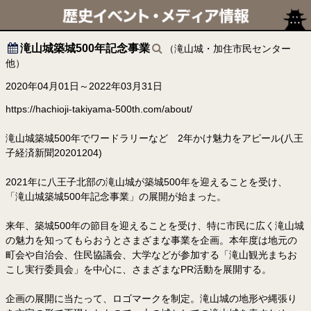
滝山城築城500年記念事業
（滝山城・加住市民センター
他）
2020年04月01日～2022年03月31日
https://hachioji-takiyama-500th.com/about/
滝山城築城500年でワードラリーなど 2年かけ魅力をアピール(八王
子経済新聞20201204)
2021年に八王子北部の滝山城が築城500年を迎えることを受け、
「滝山城築城500年記念事業」の展開が始まった。
来年、築城500年の節目を迎えることを受け、特に市民に広く滝山城
の魅力を知ってもらおうとさまざまな事業を企画。本年度は地元の
町会や自治会、住民協議会、大学などが参加する「滝山観光まちお
こし実行委員会」を中心に、さまざまなPR活動を展開する。
企画の展開に当たって、ロゴマークを制定。滝山城の地形や縄張り