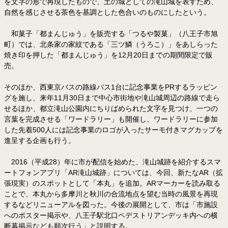
を文字の形で再現したもので、土の城としての滝山城を表すため、
自然を感じさせる茶色を基調とした色合いのものにしたという。
和菓子「都まんじゅう」を販売する「つるや製菓」（八王子市旭
町）では、北条家の家紋である「三ツ鱗（うろこ）」をあしらった
焼き印を押した「都まんじゅう」を12月20日までの期間限定で販
売。
そのほか、西東京バスの路線バス1台に記念事業をPRするラッピン
グを施し、来年11月30日まで中心市街地や滝山城周辺の路線で走ら
せるほか、都立滝山公園内にちりばめられた文字を見つけ、一つの
言葉を完成させる「ワードラリー」も開催し、ワードラリーに参加
した先着500人には記念事業のロゴが入ったサーモ付きマグカップを
進呈する企画も行う。
2016（平成28）年に市が配信を始めた、滝山城跡を紹介するスマ
ートフォンアプリ「AR滝山城跡」については、今回、新たなAR（拡
張現実）のスポットとして「本丸」を追加。ARマーカーを読み取る
ことで、本丸から多摩川と秋川の合流地点を望む当時の風景を再現
するなどリニューアルを図った。今後の展開として、市は「市施設
へのポスター掲示や、八王子駅北口ペデストリアンデッキ内への横
断幕掲示なども順次行う」と説明する。