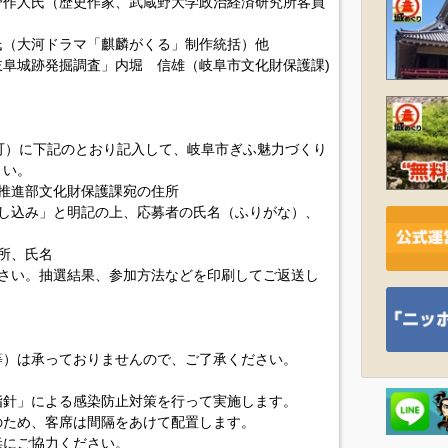
野作人氏（歴史作家、武蔵野大学政治経済研究所客員
氏（大河ドラマ「麒麟がくる」制作統括）他
阜城跡発掘調査」内堀 信雄（岐阜市文化財保護課)
可）に下記のとおり記入して、岐阜市ぎふ魅力づくり
さい。
推進部文化財保護課宛の住所
し込み」と明記の上、応募者の氏名（ふりがな）、
所、氏名
さい。抽選結果、参加方法などを印刷してご返送し
。
等）は承っておりませんので、ご了承ください。
指針」による感染防止対策を行って実施します。
のため、客席は間隔をあけて配置します。
毒にご協力ください。