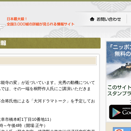
本能寺の変」が近づいています。光秀の動機について
ムでは、その一端を桐野作人氏にご講演いただきま
落合将氏他による「大河ドラマトーク」を予定してお
市橋本町1丁目10番地11）
1時～午後4時（開場:正午）