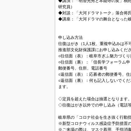
◆講演：「明智光秀と本能寺の変」桐
研究員）
◆対談：「大河ドラマトーク」落合将
◆講座：「大河ドラマの舞台となった岐
申し込み方法
往復はがき（1人1枚、重複申込みは不
推進部文化財保護課にお申し込みくだ
○往信面（表）：岐阜市ぎふ魅力づくり
○往信面（裏）：「信長学フォーラム申
郵便番号、住所、電話番号
○返信面（表）：応募者の郵便番号、住
○返信面（裏）：何も記入しないでくだ
ます。
◇定員を超えた場合は抽選となります
◇往復はがき以外での申し込み（電話
岐阜県の「コロナ社会を生き抜く行動
※新型コロナウィルス感染症予防措置
※ご来場の際は、マスク着用、手指消