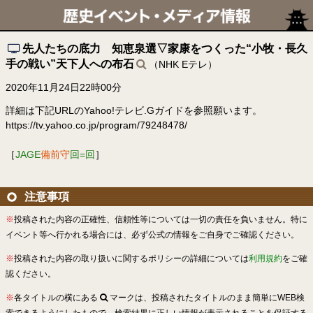
先人たちの底力 知恵泉選▽家康をつくった“小牧・長久
手の戦い”天下人への布石
（NHK Eテレ）
2020年11月24日22時00分
詳細は下記URLのYahoo!テレビ.Gガイドを参照願います。
https://tv.yahoo.co.jp/program/79248478/
［
JAGE
備前守
回=回
］
注意事項
※
投稿された内容の正確性、信頼性等については一切の責任を負いません。特に
イベント等へ行かれる場合には、必ず公式の情報をご自身でご確認ください。
※
投稿された内容の取り扱いに関するポリシーの詳細については
利用規約
をご確
認ください。
※
各タイトルの横にある
マークは、投稿されたタイトルのまま簡単にWEB検
索できるようにしたもので、検索結果に正しい情報が表示されることを保証する