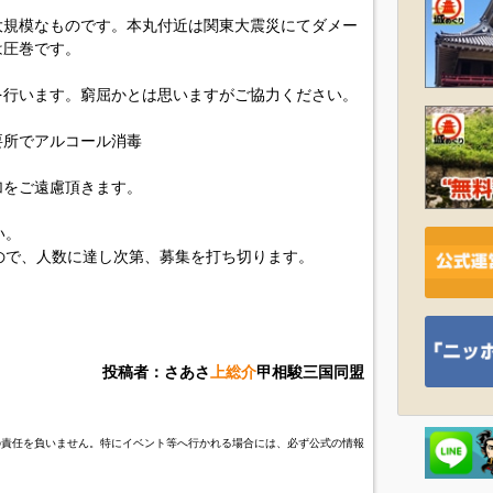
大規模なものです。本丸付近は関東大震災にてダメー
は圧巻です。
を行います。窮屈かとは思いますがご協力ください。
要所でアルコール消毒
加をご遠慮頂きます。
い。
ので、人数に達し次第、募集を打ち切ります。
投稿者：さあさ
上総介
甲相駿三国同盟
の責任を負いません。特にイベント等へ行かれる場合には、必ず公式の情報