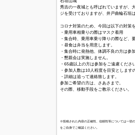
石垣山城
秀吉の一夜城とも呼ばれていますが、
ジを受けておりますが、井戸曲輪石垣
コロナ対策のため、今回は以下の対策
・乗用車相乗りの際はマスク着用
・集合時、乗用車乗り降りの際など、
・昼食は弁当を用意します。
・集合時に発熱他、体調不良の方は参
・懇親会は実施しません。
・65歳以上の方は参加をご遠慮くださ
・参加人数は10人程度を目安とします
・詳細は追って連絡致します。
参加ご希望の方は、さあさまで。
その際、移動手段をご教示ください。
※投稿された内容の正確性、信頼性等については一切
をご自身でご確認ください。