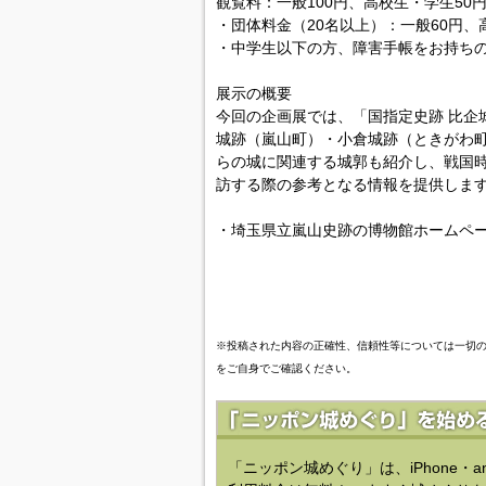
観覧料：一般100円、高校生・学生50
・団体料金（20名以上）：一般60円、
・中学生以下の方、障害手帳をお持ち
展示の概要
今回の企画展では、「国指定史跡 比企
城跡（嵐山町）・小倉城跡（ときがわ町
らの城に関連する城郭も紹介し、戦国
訪する際の参考となる情報を提供しま
・埼玉県立嵐山史跡の博物館ホームペ
※投稿された内容の正確性、信頼性等については一切
をご自身でご確認ください。
「ニッポン城めぐり」は、iPhone・a