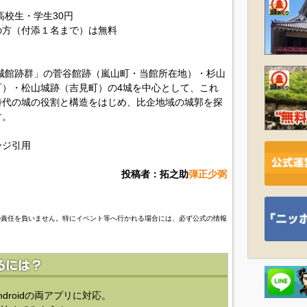
円
高校生・学生30円
の方（付添１名まで）は無料
城館跡群」の菅谷館跡（嵐山町・当館所在地）・杉山
）・松山城跡（吉見町）の4城を中心として、これ
時代の城の役割と構造をはじめ、比企地域の城郭を探
す。
ージ引用
投稿者：拓之助
弾正少弼
の責任を負いません。特にイベント等へ行かれる場合には、必ず公式の情報
ndroidの両アプリに対応。