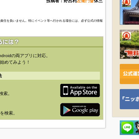
投稿者：野呂利
左衛門督
休三
の責任を負いません。特にイベント等へ行かれる場合には、必ず公式の情報
ndroidの両アプリに対応。
始めてみよう！
法
を検索。
り」を検索。