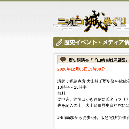
歴史講演会「『山崎合戦屏風図
2020年12月05日13時30分
講師：福島克彦 大山崎町歴史資料館館
13時半～15時半
無料
要申込。往復はがき往信に氏名（フリ
先を記入の上、大山崎町歴史資料館に11
JR山崎駅から徒歩5分。阪急電鉄京都