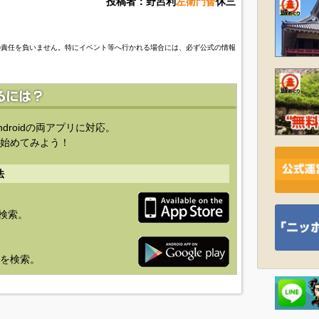
投稿者：野呂利
左衛門督
休三
の責任を負いません。特にイベント等へ行かれる場合には、必ず公式の情報
ndroidの両アプリに対応。
始めてみよう！
法
を検索。
り」を検索。