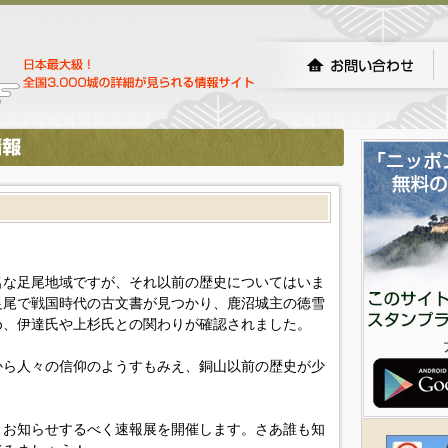
名な足尾地域ですが、それ以前の歴史についてはいま
足尾で戦国時代の古文書が見つかり、鹿沼城主の徳雪
め、伊達氏や上杉氏との関わりが確認されました。
から人々の信仰のようすもみえ、銅山以前の歴史が少
くお知らせするべく速報展を開催します。さあ誰も知