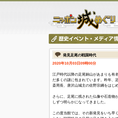
発見足尾の戦国時代
2020年10月03日09時00分
江戸時代以降の足尾銅山があまりも有
だ多くの謎に包まれています。昨年、
斎周長、唐沢山城主の佐野宗綱をはじ
さらに、足尾に残された仏像や石造物
しずつ明らかになってきました。
この度当館では、その新発見をいち早