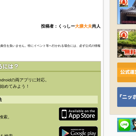
投稿者：くっしー
大膳大夫
尚人
の責任を負いません。特にイベント等へ行かれる場合には、必ず公式の情報
ndroidの両アプリに対応。
始めてみよう！
法
を検索。
り」を検索。