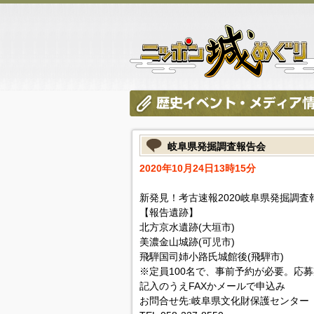
岐阜県発掘調査報告会
2020年10月24日13時15分
新発見！考古速報2020岐阜県発掘調査
【報告遺跡】
北方京水遺跡(大垣市)
美濃金山城跡(可児市)
飛騨国司姉小路氏城館後(飛騨市)
※定員100名で、事前予約が必要。応募
記入のうえFAXかメールで申込み
お問合せ先:岐阜県文化財保護センター