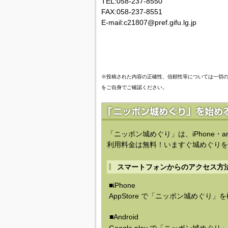
TEL:058-237-8550
FAX:058-237-8551
E-mail:c21807@pref.gifu.lg.jp
※投稿された内容の正確性、信頼性等については一切
をご自身でご確認ください。
「ニッポン城めぐり」は、iPhone・a
利用料金は無料！いますぐ城めぐりを
スマートフォンからのアクセス方
■iPhone
AppStore で「ニッポン城めぐり」
■Android
Google play で「ニッポン城めぐ