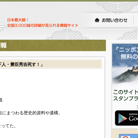
天下人・豊臣秀吉死す！」
送
秀吉にまつわる歴史的資料や遺構。
なってた。