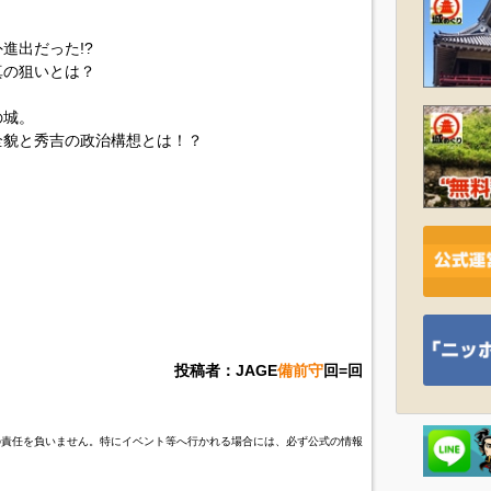
進出だった!?
真の狙いとは？
の城。
全貌と秀吉の政治構想とは！？
？
投稿者：JAGE
備前守
回=回
の責任を負いません。特にイベント等へ行かれる場合には、必ず公式の情報