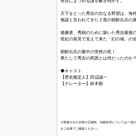
秀吉にまつわる謎を解き明かす。
天下をとった秀吉の次なる野望は、海外
無謀と言われてきた２度の朝鮮出兵の
後継者、秀頼のために築いた秀吉最後
世紀の発見で見えて来た「幻の城」の
朝鮮出兵の最中の突然の死！
果たして秀吉の死因とは何だったのか
◆キャスト
【歴史鑑定人】田辺誠一
【ナレーター】鈴木順
※投稿された内容の正確性、信頼性等については一切
をご自身でご確認ください。