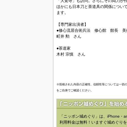
「大覚寺」も訪問。さらにその両刀が
ほかにも日本刀と茶道具の関係につい
ます。
【専門家出演者】
●修心流居合術兵法 修心館 館長 美
町井 勲 さん
●茶道家
木村 宗慎 さん
※投稿された内容の正確性、信頼性等については一切
をご自身でご確認ください。
「ニッポン城めぐり」は、iPhone・a
利用料金は無料！いますぐ城めぐりを