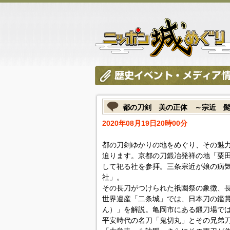
都の刀剣 美の正体 ～宗近 
2020年08月19日20時00分
都の刀剣ゆかりの地をめぐり、その魅
迫ります。京都の刀鍛冶発祥の地「粟
して祀る社を参拝。三条宗近が娘の病
社」。
その長刀がつけられた祇園祭の象徴、
世界遺産「二条城」では、日本刀の鑑
ん）」を解説。亀岡市にある鍛刀場で
平安時代の名刀「鬼切丸」とその兄弟