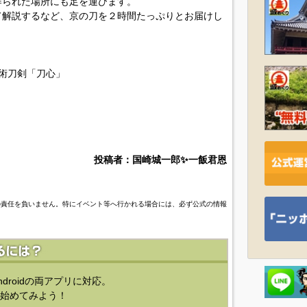
作られた場所にも足を運びます。
て解説するなど、京の刀を２時間たっぷりとお届けし
術刀剣「刀心」
投稿者：国崎城一郎✨一飯君恩
の責任を負いません。特にイベント等へ行かれる場合には、必ず公式の情報
ndroidの両アプリに対応。
始めてみよう！