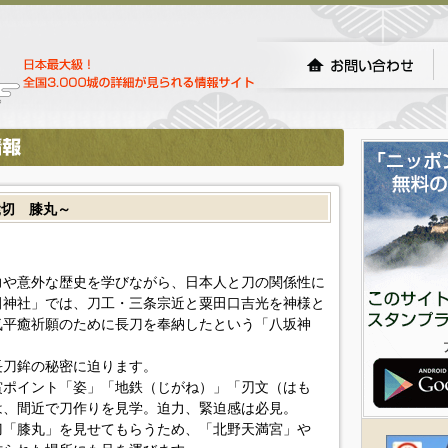
髭切 膝丸～
力や意外な歴史を学びながら、日本人と刀の関係性に
田神社」では、刀工・三条宗近と粟田口吉光を神様と
気平癒祈願のために長刀を奉納したという「八坂神
長刀鉾の秘密に迫ります。
賞ポイント「姿」「地鉄（じがね）」「刃文（はも
は、間近で刀作りを見学。迫力、緊迫感は必見。
刀「膝丸」を見せてもらうため、「北野天満宮」や