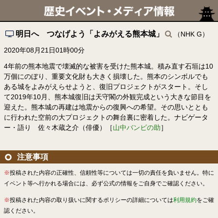
明日へ つなげよう「よみがえる熊本城」
（NHK G）
2020年08月21日01時00分
4年前の熊本地震で壊滅的な被害を受けた熊本城。積み直す石垣は10
万個にのぼり、重要文化財も大きく損壊した。熊本のシンボルでも
ある城をよみがえらせようと、復旧プロジェクトがスタート。そし
て2019年10月、熊本城復旧は天守閣の外観完成という大きな節目を
迎えた。熊本城の再建は地震からの復興への希望。その思いととも
に行われた空前の大プロジェクトの舞台裏に密着した。ナビゲータ
ー・語り 佐々木蔵之介（俳優）［
山中バンビの助
］
注意事項
※
投稿された内容の正確性、信頼性等については一切の責任を負いません。特に
イベント等へ行かれる場合には、必ず公式の情報をご自身でご確認ください。
※
投稿された内容の取り扱いに関するポリシーの詳細については
利用規約
をご確
認ください。