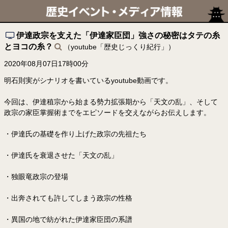
伊達政宗を支えた「伊達家臣団」強さの秘密はタテの糸
とヨコの糸？
（youtube「歴史じっくり紀行」）
2020年08月07日17時00分
明石則実がシナリオを書いているyoutube動画です。
今回は、伊達稙宗から始まる勢力拡張期から「天文の乱」、そして
政宗の家臣掌握術までをエピソードを交えながらお伝えします。
・伊達氏の基礎を作り上げた政宗の先祖たち
・伊達氏を衰退させた「天文の乱」
・独眼竜政宗の登場
・出奔されても許してしまう政宗の性格
・異国の地で紡がれた伊達家臣団の系譜