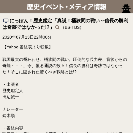
にっぽん！歴史鑑定「真説！桶狭間の戦い～信長の勝利
は奇跡ではなかった!?」
（BS-TBS）
2020年07月13日22時00分
【Yahoo!番組表より転載】
戦国最大の番狂わせ、桶狭間の戦い。圧倒的な兵力差、背後からの
奇襲・・・。今、覆る通説の数々！信長の勝利は奇跡ではなかっ
た！そこに隠された驚くべき戦略とは!?
・出演者
歴史鑑定人
田辺誠一
ナレーター
鈴木順
・番組内容