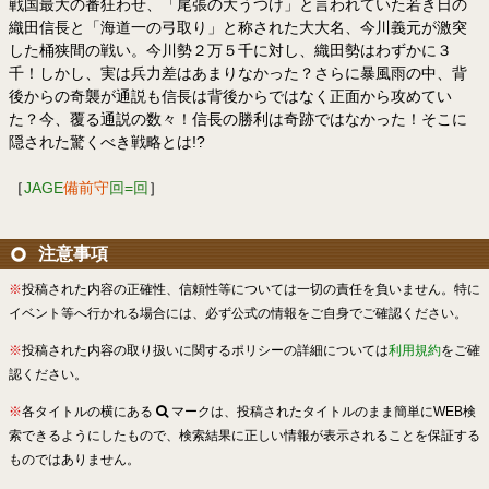
戦国最大の番狂わせ、「尾張の大うつけ」と言われていた若き日の
織田信長と「海道一の弓取り」と称された大大名、今川義元が激突
した桶狭間の戦い。今川勢２万５千に対し、織田勢はわずかに３
千！しかし、実は兵力差はあまりなかった？さらに暴風雨の中、背
後からの奇襲が通説も信長は背後からではなく正面から攻めてい
た？今、覆る通説の数々！信長の勝利は奇跡ではなかった！そこに
隠された驚くべき戦略とは!?
［
JAGE
備前守
回=回
］
注意事項
※
投稿された内容の正確性、信頼性等については一切の責任を負いません。特に
イベント等へ行かれる場合には、必ず公式の情報をご自身でご確認ください。
※
投稿された内容の取り扱いに関するポリシーの詳細については
利用規約
をご確
認ください。
※
各タイトルの横にある
マークは、投稿されたタイトルのまま簡単にWEB検
索できるようにしたもので、検索結果に正しい情報が表示されることを保証する
ものではありません。