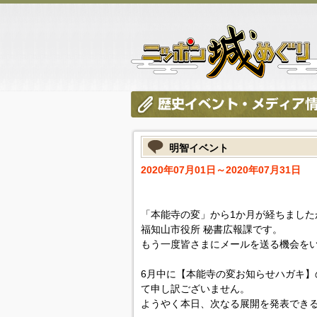
明智イベント
2020年07月01日～2020年07月31日
「本能寺の変」から1か月が経ちました
福知山市役所 秘書広報課です。
もう一度皆さまにメールを送る機会を
6月中に【本能寺の変お知らせハガキ】
て申し訳ございません。
ようやく本日、次なる展開を発表でき