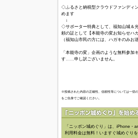
◇ふるさと納税型クラウドファンディン
めます
↓
◇サポーター特典として、福知山城＆
頼の証として【本能寺の変お知らせハ
（福知山市民の方には、ハガキのみお
「本能寺の変」企画のような無料参加
す……申し訳ございません。
※投稿された内容の正確性、信頼性等については一切
をご自身でご確認ください。
「ニッポン城めぐり」は、iPhone・a
利用料金は無料！いますぐ城めぐりを